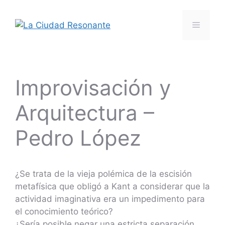
Saltar
al
Menú
contenido
Improvisación y
Arquitectura –
Pedro López
¿Se trata de la vieja polémica de la escisión
metafísica que obligó a Kant a considerar que la
actividad imaginativa era un impedimento para
el conocimiento teórico?
¿Sería posible negar una estricta separación